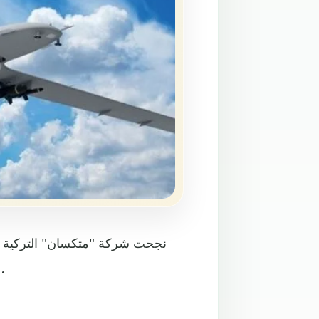
نجحت شركة "متكسان" التركية لل
أنشطة الطائرات بدون طيار بما في ذلك المسيرات الانتحارية.