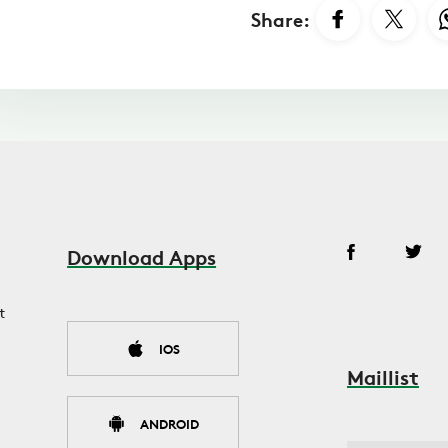
Share:
Download Apps
t
IOS
Maillist
ANDROID