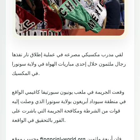
لقي مدرب مكسيكي مصرعه في عملية إطلاق نار نفذها
رجال ملثمون خلال إحدى مباريات الهواة في ولاية سونورا
في المكسيك.
وقعت الجريمة في ملعب يونيون سبورتيفا كاغيمي الواقع
في منطقة سيوداد أبريغون بولاية سونورا الذي وصلت إليه
قوات من الشرطة ومكافحة الجريمة التي باشرت على
الفور بالتحقيق في الواقعة.
وحسب موقع financial-world.org فإن أربعة ملثمين