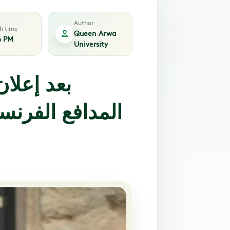
Author
sh time
Queen Arwa
6 PM
University
بعد إعلان
المدافع الفرنس