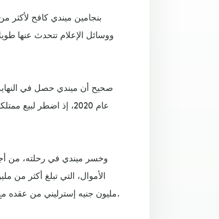
بنجامين ميندي كافح لأكثر م
ووسائل الإعلام تتحدث عنها طويلاً
صحيح أن ميندي حصل في النهاية 
عام 2020، إذ اضطر لبي
وخسر ميندي في رحلته، من أجل
مليون جنيه إسترليني من عقده مع مانشستر سيتي، لكن القضية شكلت أزمة حقيقية للفرنسي.