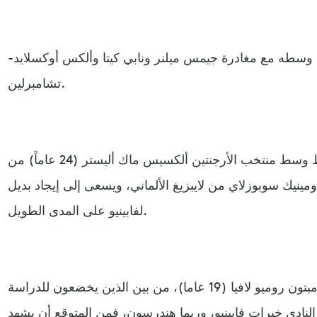
ط وسطه مع مغادرة جيمس ميلنر ونابي كيتا وألكس أوكسلايد-
تشامبرلين.
وضم النادي حتى الآن لاعب خط وسط منتخب الأرجنتين ألكسيس ماك أليستر (24 عاماً) من
مينيك سوبوزلاي من لايبزيغ الألماني، ويسعى إلى إيجاد بديل
لفابينيو على المدى الطويل.
وطُرح اسم لاعب خط وسط ساوثهامبتون روميو لافيا (19 عاما)، من بين الذين يخضعون للدراسة
 النادي خبرات فابينيو، وربما هندرسون، فمن المتوقع أن يشهد