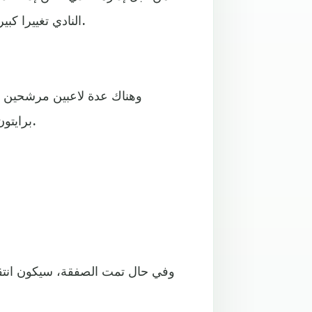
النادي تغييرا كبيرا في استراتيجيته لتدعيم صفوف الفريق خلال الصيف الجاري.
وهناك عدة لاعبين مرشحين ل
برايتون، مويزيس كايسيدو، الذي من المتوقع أن ينضم إلى تشيلسي.
وفي حال تمت الصفقة، سيكون انتقال