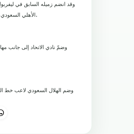
وقد انضم زميله السابق في ليفربول 
الأهلي السعودي، الذي ضمّ أيضا الحارس السنغالي إدوارد ميندي من تشيلسي.
وضمّ نادي الاتحاد إلى جانب م
وضم الهلال السعودي لاعب خط الو