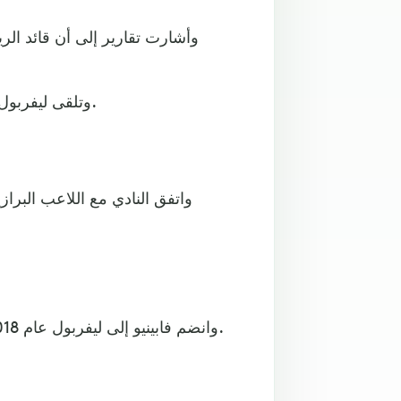
وأشارت تقارير إلى أن قائد الر
وتلقى ليفربول العرض بشأن فابينيو، البالغ من العمر 29 عاما، مساء الجمعة.
وانضم فابينيو إلى ليفربول عام 2018 قادما من موناكو الفرنسي مقابل 39 مليون جنيه استرليني.