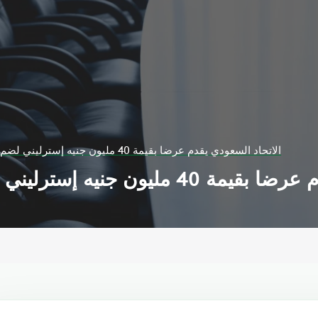
الاتحاد السعودي يقدم عرضا بقيمة 40 مليون جنيه إسترليني لضم فابينيو من ليفربول
 إسترليني لضم فابينيو من ليفربول