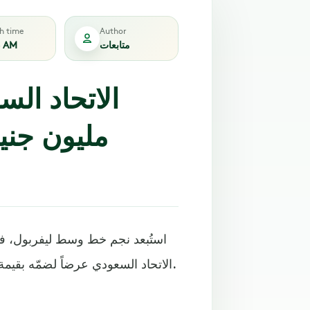
sh time
Author
متابعات
6 AM
مليون جني
استُبعد نجم خط وسط ليفربول، فاب
الاتحاد السعودي عرضاً لضمّه بقيمة 40 مليون جنيه استرليني (ما يعادل 52 مليون دولار أمريكي).