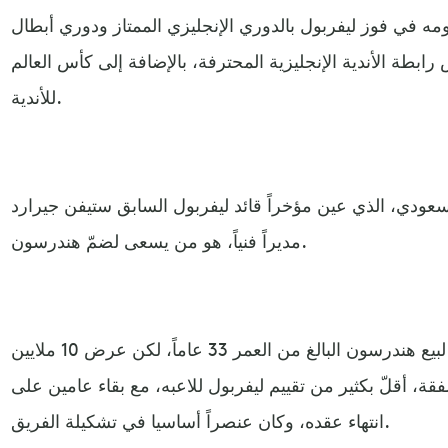
مه في فوز ليفربول بالدوري الإنجليزي الممتاز ودوري أبطال
رابطة الأندية الإنجليزية المحترفة، بالإضافة إلى كأس العالم
للأندية.
لسعودي، الذي عين مؤخراً قائد ليفربول السابق ستيفن جيرارد
مديراً فنياً، هو من يسعى لضمّ هندرسون.
ولم يحدد ليفربول السعر المطلوب لبيع هندرسون البالغ من العمر 33 عاماً، لكن عرض 10 ملايين
ة، أقلّ بكثير من تقييم ليفربول للاعبه، مع بقاء عامين على
انتهاء عقده، وكان عنصراً أساسيا في تشكيلة الفريق.