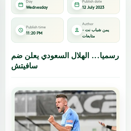
Day
Publish date
Wednesday
12 July 2023
Author
Publish time
يمن شباب نت -
11:20 PM
متابعات
رسميا... الهلال السعودي يعلن ضم
سافيتش