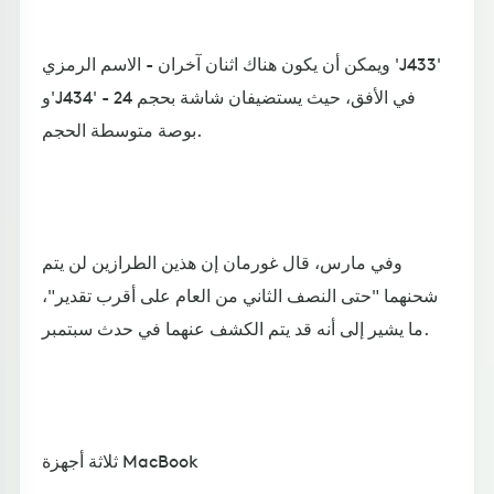
ويمكن أن يكون هناك اثنان آخران - الاسم الرمزي 'J433'
و'J434' - في الأفق، حيث يستضيفان شاشة بحجم 24
بوصة متوسطة الحجم.
وفي مارس، قال غورمان إن هذين الطرازين لن يتم
شحنهما "حتى النصف الثاني من العام على أقرب تقدير"،
ما يشير إلى أنه قد يتم الكشف عنهما في حدث سبتمبر.
ثلاثة أجهزة MacBook