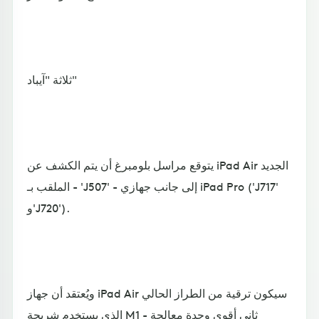
ثلاثة "آيباد"
يتوقع مراسل بلومبرغ أن يتم الكشف عن iPad Air الجديد
- الملقب بـ 'J507' - إلى جانب جهازي iPad Pro ('J717'
و'J720').
ويُعتقد أن جهاز iPad Air سيكون ترقية من الطراز الحالي
الذي يستخدم شريحة M1 - ثاني أقوى وحدة معالجة