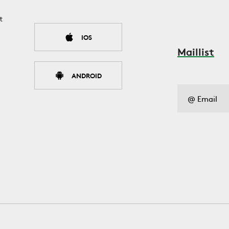
t
IOS
Maillist
ANDROID