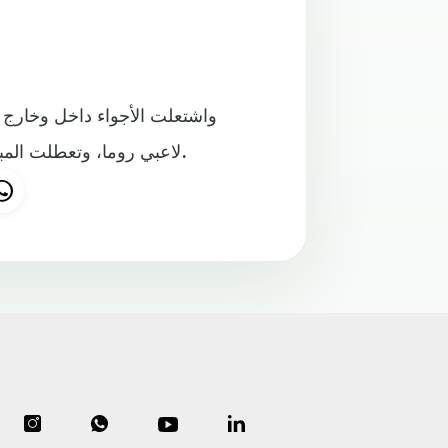
لاعبي روما، وتعطلت المباراة كثيرا حيث احتسب الحكم 25 دقيقة كوقت بدل من ضائع.