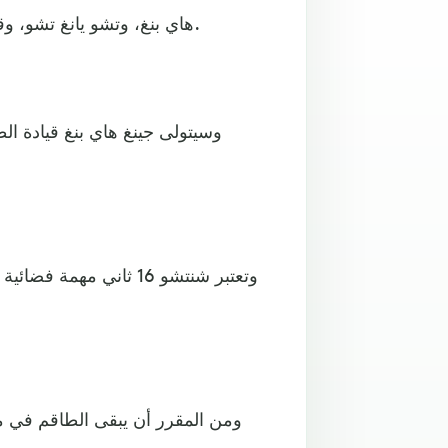
هاي بنغ، وتشو يانغ تشو، وقوي هاي تشاو، وسيقومون بمهمة الرحلة الفضائية شنتشو-16.
وسيتولى جينغ هاي بنغ قيادة الط
وتعتبر شنتشو 16 ثاني م