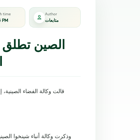
sh time
Author
متابعات
4 PM
الصين تطلق س
ا
وذكرت وكالة أنباء شينخوا الصين