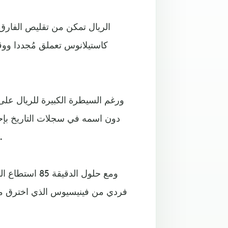
كاستيلانوس تعملق مُجددا ووق
دون اسمه في سجلات التاريخ بإحر
الدرجة الأولى في إسبانيا عند الدقيقة 62 برأسي
ومع حلول الدق
فردي من فينيسيوس الذي اخترق من 