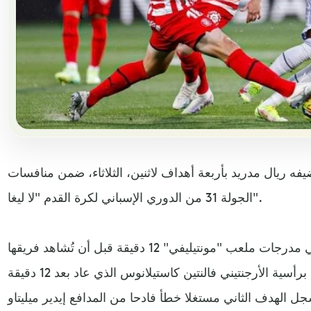
يفه ريال مدريد بأربعة أهداف لاثنين، الثلاثاء، ضمن منافسات
الجولة 31 من الدوري الإسباني لكرة القدم "لا ليغا".
انتظرت جماهير جيرونا المتواجدة في مدرجات ملعب "مونتيليفي" 12 دقيقة قبل أن تُشاهد فريقها
يهز شباك "الملكي" بهدف أول جاء برأسية الأرجنتيني فالنتين كاستيلانوس الذي عاد بعد 12 دقيقة