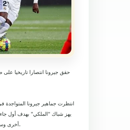
حقق جيرونا انتصارا تاريخيا على ض
أخرى وسجل الهدف الثاني مستغلا خطأ فادحا من المدافع إيدير ميليتاو.