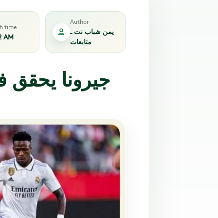
Author
sh time
يمن شباب نت ـ
2 AM
متابعات
جيرونا يحقق فو