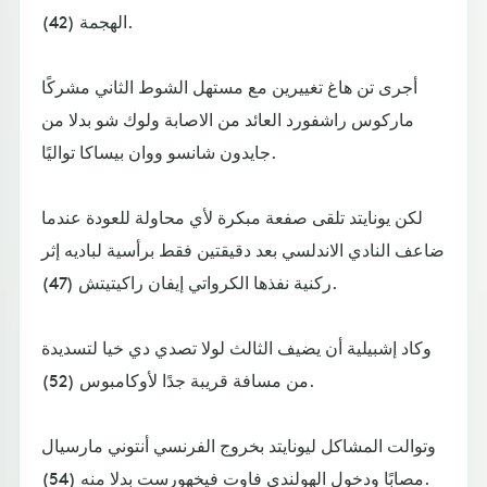
الهجمة (42).
أجرى تن هاغ تغييرين مع مستهل الشوط الثاني مشركًا
ماركوس راشفورد العائد من الاصابة ولوك شو بدلا من
جايدون شانسو ووان بيساكا تواليًا.
لكن يونايتد تلقى صفعة مبكرة لأي محاولة للعودة عندما
ضاعف النادي الاندلسي بعد دقيقتين فقط برأسية لباديه إثر
ركنية نفذها الكرواتي إيفان راكيتيتش (47).
وكاد إشبيلية أن يضيف الثالث لولا تصدي دي خيا لتسديدة
من مسافة قريبة جدًا لأوكامبوس (52).
وتوالت المشاكل ليونايتد بخروج الفرنسي أنتوني مارسيال
مصابًا ودخول الهولندي فاوت فيخهورست بدلا منه (54).