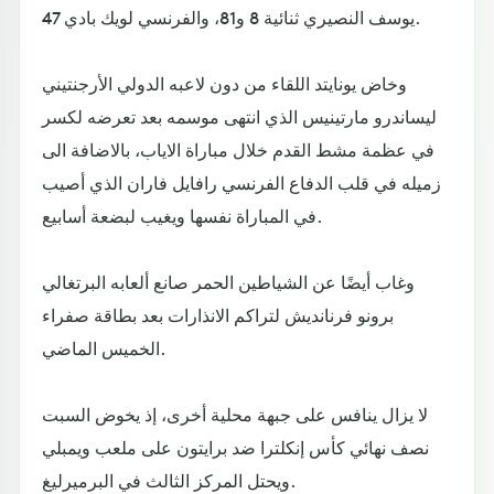
يوسف النصيري ثنائية 8 و81، والفرنسي لويك بادي 47.
وخاض يونايتد اللقاء من دون لاعبه الدولي الأرجنتيني
ليساندرو مارتينيس الذي انتهى موسمه بعد تعرضه لكسر
في عظمة مشط القدم خلال مباراة الاياب، بالاضافة الى
زميله في قلب الدفاع الفرنسي رافايل فاران الذي أصيب
في المباراة نفسها ويغيب لبضعة أسابيع.
وغاب أيضًا عن الشياطين الحمر صانع ألعابه البرتغالي
برونو فرنانديش لتراكم الانذارات بعد بطاقة صفراء
الخميس الماضي.
لا يزال ينافس على جبهة محلية أخرى، إذ يخوض السبت
نصف نهائي كأس إنكلترا ضد برايتون على ملعب ويمبلي
ويحتل المركز الثالث في البرميرليغ.