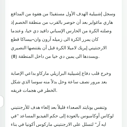
وسجل إشبيلية الهدف الأول مستفيدًا من هفوة من المدافع
هاري ماغواير بعد أن حوصر بالقرب من منطقة الخصم إذ
وصلته الكرة من الحارس الإسباني دافيد دي خيا، وعندما
كان يمرر الكرة الى زميله آرون وان-بيساكا قطع
الارجنتيني إيريك لاميلا الكرة قبل أن يقتنصها النصيري
ويسددها الى يمين دي خيا من داخل المنطقة (8).
وخرج قلب دفاع إشبيلية البرازيلي ماركاو بداعي الإصابة
بعد مرور نصف ساعة وحل بدلاً منه سوسا الذي شكل
الخطر في هجمات فريقه.
وتنفس يونايتد الصعداء قليلاً بعد إلغاء هدف للأرجنتيني
لوكاس أوكامبوس بالعودة إلى حكم الفيديو المساعد "في
ايه آر" لتسلل على الارجنتيني ماركوس أكونيا في بناء