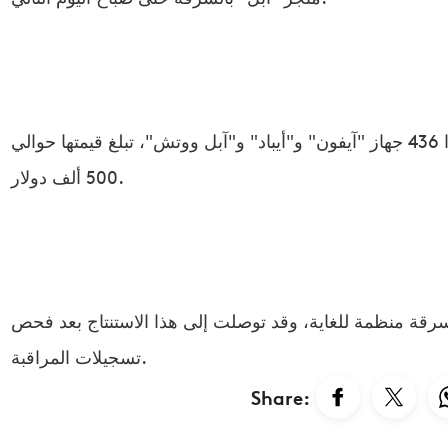
وقالت الشرطة إن اللصوص سرقوا 436 جهاز "آيفون" و"أيباد" و"آبل ووتش"، تبلغ قيمتها حوالي
500 ألف دولار.
رقة منظمة للغاية، وقد توصلت إلى هذا الاستنتاج بعد فحص
تسجيلات المراقبة.
Share: