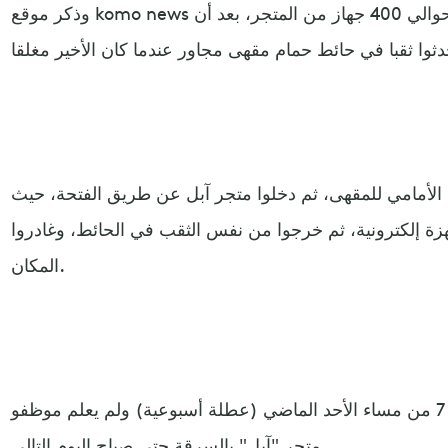
وذكر موقع komo news الأمريكي، أن اللصوص سرقوا حوالي 400 جهاز من المتجر، بعد أن
لأمامي للمقهى، ثم دخلوا متجر آبل عن طريق الفتحة، حيث
زة إلكترونية، ثم خرجوا من نفس الثقب في الحائط، وغادروا
المكان.
ووقعت عملية السرقة بعد الساعة 7 من مساء الأحد الماضي (عطلة أسبوعية) ولم يعلم موظفو
متجر "آبل" بالسرقة حتى صباح اليوم التالي.