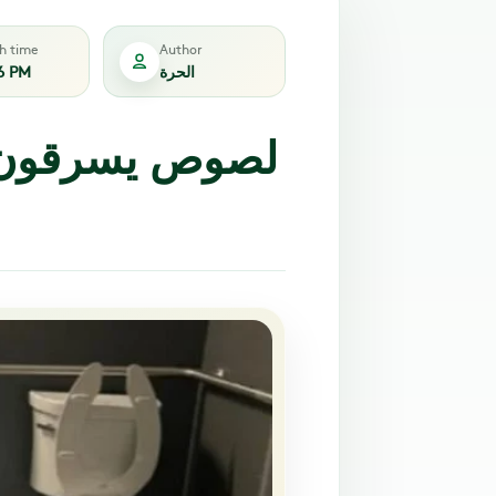
sh time
Author
الحرة
6 PM
لصوص يسرقون أ