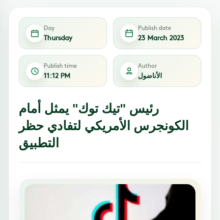
Day
Publish date
Thursday
23 March 2023
Publish time
Author
الأناضول
11:12 PM
رئيس "تيك توك" يمثل أمام
الكونجرس الأمريكي لتفادي حظر
التطبيق