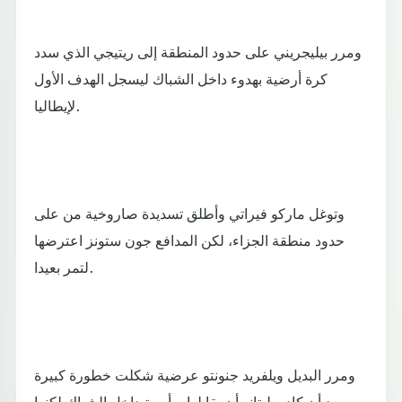
ومرر بيليجريني على حدود المنطقة إلى ريتيجي الذي سدد
كرة أرضية بهدوء داخل الشباك ليسجل الهدف الأول
لإيطاليا.
وتوغل ماركو فيراتي وأطلق تسديدة صاروخية من على
حدود منطقة الجزاء، لكن المدافع جون ستونز اعترضها
لتمر بعيدا.
ومرر البديل ويلفريد جنونتو عرضية شكلت خطورة كبيرة
بعد أن كاد بوليتانو أن يقابلها برأسية داخل الشباك لكنها