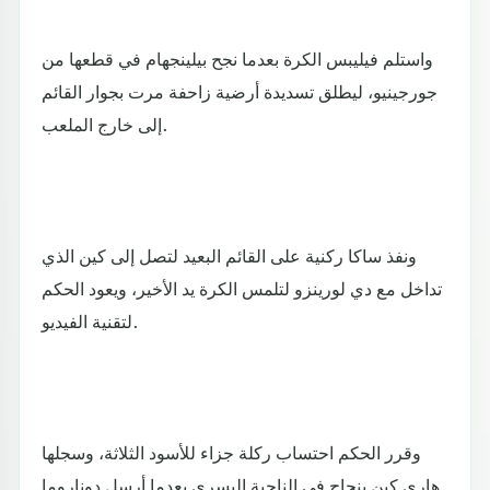
واستلم فيليبس الكرة بعدما نجح بيلينجهام في قطعها من
جورجينيو، ليطلق تسديدة أرضية زاحفة مرت بجوار القائم
إلى خارج الملعب.
ونفذ ساكا ركنية على القائم البعيد لتصل إلى كين الذي
تداخل مع دي لورينزو لتلمس الكرة يد الأخير، ويعود الحكم
لتقنية الفيديو.
وقرر الحكم احتساب ركلة جزاء للأسود الثلاثة، وسجلها
هاري كين بنجاح في الناحية اليسرى بعدما أرسل دوناروما