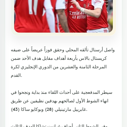
واصل أرسنال تألقه المحلي وحقق فوزاً عريضاً على ضيفه
كريستال بالاس بأربعة أهداف مقابل هدف الأحد ضمن
المرحلة الثامنة والعشرين من الدوري الإنجليزي لكرة
القدم.
سيطر المدفعجية على أحداث اللقاء منذ بداية ونجحوا في
انهاء الشوط الأول لصالحهم بهدفين نظيفين عن طريق
غابرييل مارتينيلي (28) وبوكايو ساكا (43).
وفي الشوط الثاني أضاف غرانيت تشاكا الهدف الثالث