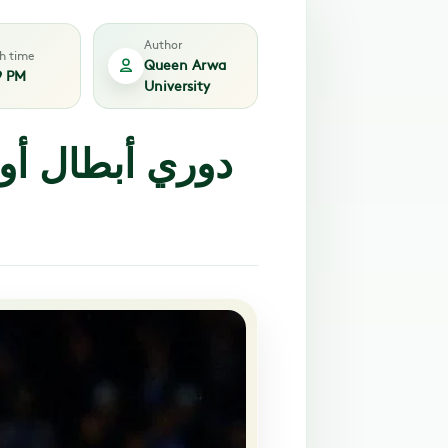
Author
sh time
Queen Arwa
9 PM
University
دوري أبطال أورو