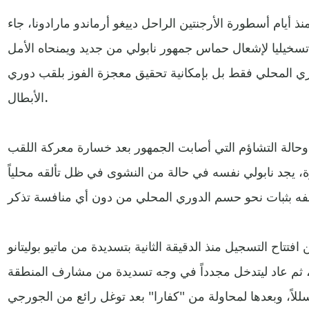
ذ أيام أسطورة الأرجنتين الراحل دييغو أرماندو مارادونا، جاء
سخيليا لإشعال حماس جمهور نابولي من جديد ويمنحاه الأمل
ي المحلي فقط بل بإمكانية تحقيق معجزة الفوز بلقب دوري
الأبطال.
 وحالة التشاؤم التي أصابت الجمهور بعد خسارة معركة اللقب
رة، يجد نابولي نفسه في حالة من النشوى في ظل تألقه محلياً
ن افتتاح التسجيل منذ الدقيقة الثانية بتسديدة من ماتيو بوليتانو
، ثم عاد ليتدخل مجدداً في وجه تسديدة من مشارف المنطقة
 أصلاً متسللاً، وبعدها لمحاولة من "كفارا" بعد توغل رائع من الجورجي