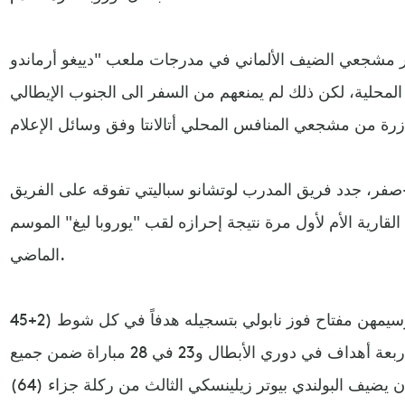
ر مشجعي الضيف الألماني في مدرجات ملعب "دييغو أرماندو
المحلية، لكن ذلك لم يمنعهم من السفر الى الجنوب الإيطالي
بعدما فاز ذهاباً خارج القواعد 2-صفر، جدد فريق المدرب لوتشانو سباليتي تفوقه على الفريق
لقارية الأم لأول مرة نتيجة إحرازه لقب "يوروبا ليغ" الموسم
الماضي.
وكالعادة، كان النيجيري فيكتور أوسيمهن مفتاح فوز نابولي بتسجيله هدفاً في كل شوط (2+45
و53)، رافعاً رصيده الى أربعة أهداف في دوري الأبطال و23 في 28 مباراة ضمن جميع