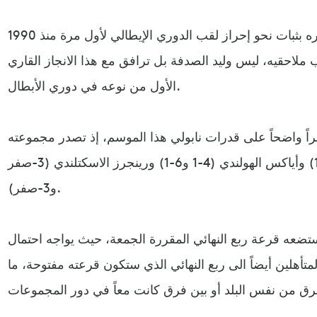
وأكد نابولي أن ما يحققه محلياً وسيره بثبات نحو إحراز لقب الدوري الإيطالي لأول مرة منذ 1990
طة على أقرب ملاحقيه، ليس وليد الصدفة بل ترافق مع هذا الانجاز القاري
الأول من نوعه في دوري الأبطال.
 واضحاً على قدرات نابولي هذا الموسم، إذ تصدر مجموعته
كاسحة على ليفربول الإنكليزي (4-1) وأياكس الهولندي (4-1 و6-1) ورينجرز الاسكتلندي (3-صفر
و3-صفر).
 ستضعه قرعة ربع النهائي المقررة الجمعة، حيث يواجه احتمال
لمتأهلين أيضاً الى ربع النهائي الذي ستكون قرعته مفتوحة، ما