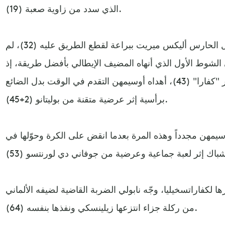
الذي سدد من زاوية صعبة (19).
وباستثناء انفراد لماريو غوتسه تدخل الحارس أليكس ميريت ببراعة لقطع الطريق عليه (32)، لم
ي الشوط الأول الذي أنهاه المضيف الإيطالي بأفضل طريقة، إذ
وبعدما أضاع فرصة أخرى عبر "كفارا" (43)، أهداه أوسيمهن التقدم في الوقت بدل الضائع
برأسية إثر عرضية متقنة من بوليتانو (2+45).
يمهن مجدداً وهذه المرة بعدما انقض على الكرة وحوّلها في
لكفاراتسخيليا، وجّه نابولي الضربة القاضية لضيفه الألماني
من ركلة جزاء انتزعها زيلينسكي ونفذها بنفسه (64).