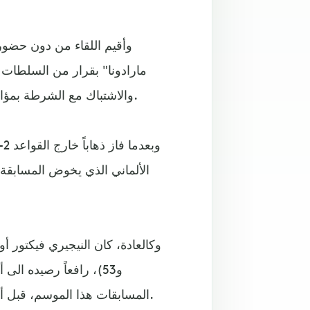
وأقيم اللقاء من دون حضو
مارادونا" بقرار من السلطات 
والاشتباك مع الشرطة بمؤازرة من مشجعي المنافس المحلي أتالانتا وفق وسائل الإعلام.
و
الألماني الذي يخوض المسابقة ا
المسابقات هذا الموسم، قبل أن يضيف البولندي بيوتر زيلينسكي الثالث من ركلة جزاء (64).