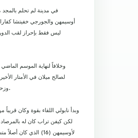
في مدينة لم تحلم بالمجد من
أوسيمهن والجورجي خفيتشا كفارات
ليس فقط بإحراز لقب الدور
وخلافاً لنهاية الموسم الماضي
لصالح ميلان في الأمتار الأخي
وزحفه بثبات نحو حسم الدوري المحلي من دون أي منافسة تذكر.
وبدأ نابولي اللقاء بقوة وكان قريباً م
لكن كيفن تراب كان له بالمرصاد
لأوسيمهن (16) الذي كان