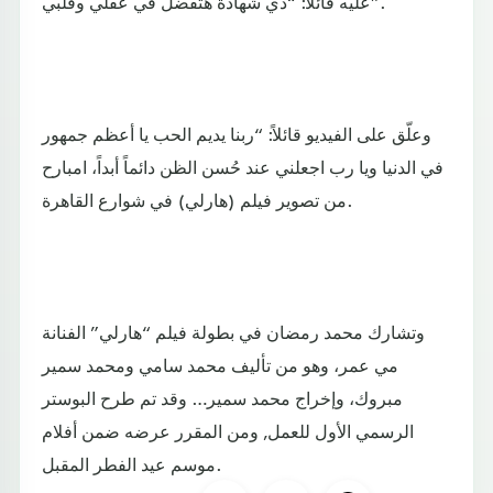
عليه قائلاً: “دي شهادة هتفضل في عقلي وقلبي”.
وعلّق على الفيديو قائلاً: “ربنا يديم الحب يا أعظم جمهور
في الدنيا ويا رب اجعلني عند حُسن الظن دائماً أبداً، امبارح
من تصوير فيلم (هارلي) في شوارع القاهرة.
وتشارك محمد رمضان في بطولة فيلم “هارلي” الفنانة
مي عمر، وهو من تأليف محمد سامي ومحمد سمير
مبروك، وإخراج محمد سمير… وقد تم طرح البوستر
الرسمي الأول للعمل, ومن المقرر عرضه ضمن أفلام
موسم عيد الفطر المقبل.