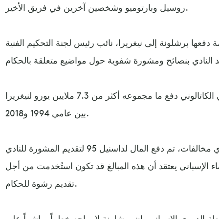
روسيل وبارتوميو وشخصين آخرين في فريق الأخير.
فعها برشلونة إلى نيغريرا، نائب رئيس لجنة التحكيم الفنية
وأشارت النيابة العامة الى أن النادي الكاتالوني دفع ما مجموعه أكثر من 7.3 ملايين يورو لنيغريرا
بين عامي 1994 و2018.
وفقًا لبرشلونة الذي ينفي وجود أي مخالفات، تم دفع المال لداسنيل 95 لتقديم المشورة للنادي
ء الإسباني يعتقد أن هذه المبالغ قد تكون استُخدمت من أجل
تقديم رشوة للحكام.
ة الدوري الاسباني، إن برشلونة لا يواجه خطراً مباشراً على