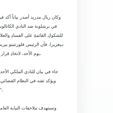
وكان ريال مدريد أصدر بياناً أكد في
في برشلونة ضد النادي الكاتالو
للشكوكِ القائمةِ على الفسادِ والعلا
نـيغريرا، فأن الرئيس فلورنتينو بير
يوم الأحد، لاتخاذِ قرار بشأن الإجراءات التي يراها ريال مدريد مناسبة في هذا الشأن.
جاء في بيان للنادي الملكي الأح
ويؤكد ثقته في النظام القضائي.
المحكمة عندما يفتح القاضي القضية أمام الأطراف ا
وتستهدف ملاحقات النيابة العامة