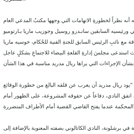
ه أنه نظراً لخطورةِ الاتهامات التي وجهها مكتبُ المدعي العام
ني ورئيسيه السابقين سانـدرو روسيل وجوزيب ماريا بـارتوميو
قة مع نائبِ الرئيس السابق للجنةِ الفنية للحُكام، خوسيه ماريا
يث استدعى مجلسَ إدارةِ القلعةِ البيضاء للاجتماعِ بشكلٍ عاجل
د "يود ريال مدريد أن يعرب عن قلقه البالغ من خطورة الوقائع
 اتفق النادي، دفاعاً عن حقوقه المشروعة، على الظهور أمام
لمتضررة".
 في برشلونة، النادي الكاتالوني بصفته المعنوية بالإضافة إلى