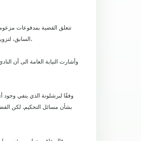
تتعلق القضية بمدفوعات مزعومة د
السابق، لتزويد النادي بنصائح ومشورة شفوية حول مواضيع متعلقة بالحكام.
بشأن مسائل التحكيم. لكن القضا
قال خافيير تيباس، رئيس رابط