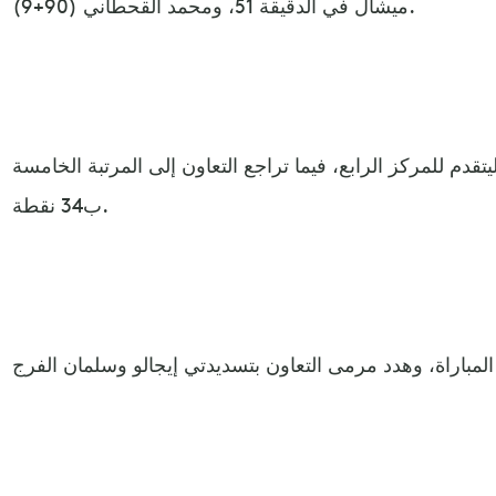
ميشال في الدقيقة 51، ومحمد القحطاني (90+9).
 رصيده إلى 36 نقطة، ليتقدم للمركز الرابع، فيما تراجع التعاون إلى المرتبة الخامسة
ب34 نقطة.