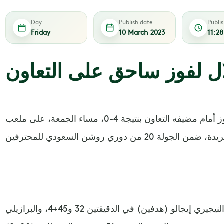
Day
Publish date
Publi
Friday
10 March 2023
11:2
لال لفوز ساحق على التعاون
استعاد الهلال نغمة الانتصارات، بالفوز أمام مضيفه التعاون بنتيجة 4-0، مساء الجمعة، على ملعب
وجاءت أهداف الهلال عن طريق النيجيري إيجالو (هدفين) في الدقيقتين 32 و45+4، والبرازيلي