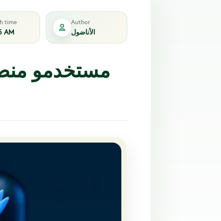
sh time
Author
الأناضول
5 AM
مستخدمو منصة