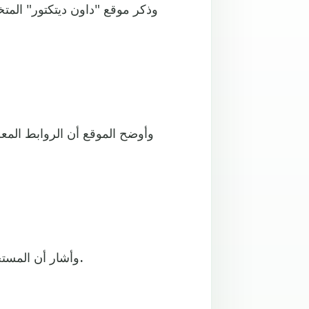
وذكر موقع "داون ديتكتور" المت
وأوضح الموقع أن الروابط الم
وأشار أن المستخدمين واجهوا مشاكل أيضا في تحميل مقاطع الفيديو والصور.