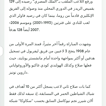
ورفع اللاعب الملقب بـ"الملك المصري" رصيده إلى 129
بقميص الريدز في الدوري المحلي منذ وصوله إلى الفريق
الإنكليزي قادماً من روما، بينما كان في رصيد فاولر الذي
لعب للنادي على فترتين (1993-2001) وموسم 2006-
2007 أيضاً 128 هدفاً.
وشهدت المباراة رقماً آخر مثيراً، فمنذ المرة الأولى من
عام 1908 ينجح 3 لاعبين من فريق ليفربول في تسجيل
هدفين أو أكثر بمواجهة واحدة أمام مانشستر يونايتد، حيث
فعلها صلاح وكذلك الهولندي كودي غاكبو والأوروغواياني
داروين نونيز.
كما بات صلاح ثاني لاعب يسجل أكثر من 10 أهداف في
شباك الشياطين الحمر في المسابقة، إذ سبقه لذلك فقط
ألان شيرر نجم نيوكاسل السابق بحسب "سكاوكا" شبكة