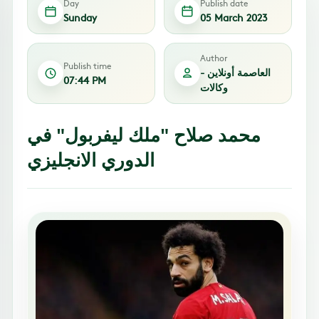
Day
Publish date
Sunday
05 March 2023
Author
Publish time
العاصمة أونلاين -
07:44 PM
وكالات
محمد صلاح "ملك ليفربول" في
الدوري الانجليزي