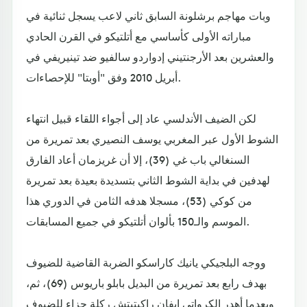
وبات مهاجم برشلونة السابق ثاني لاعب يسجل ثنائية في
مباراته الأولى كأساسي مع أتلتيكو في القرن الحادي
والعشرين بعد الأرجنتيني إدواردو سالفيو ضد تينيريفي في
أبريل 2010 وفق "أوبتا" للإحصاءات.
لكن الضيف الأندلسي عاد إلى أجواء اللقاء قبيل انتهاء
الشوط الأول عبر المغربي يوسف النصيري بعد تمريرة من
السنغالي باب غي (39)، إلا أن غريزمان أعاد الفارق
لهدفين في بداية الشوط الثاني بتسديدة بعيدة بعد تمريرة
من كوكي (53)، مسجلا هدفه الثامن في الدوري هذا
الموسم والـ150 بألوان أتلتيكو في جميع المسابقات.
ووجه البلجيكي يانيك كاراسكو الضربة القاضية للضيوف
بهدف رابع بعد تمريرة من البديل بابلو باريوس (69)، ثم،
وبعدما أهدر الكرواتي إيفان راكيتيتش ركلة جزاء للضيوف