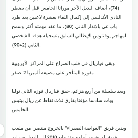
(74)، أضاف البديل الآخر موراتا الخامس قبل أن يضطر
النادي الأندلسي إلى إكمال اللقاء بعشرة لاعبين بعد طرد
باب غي بالإنذار الثاني (80)، ما عقد مهمته أكثر وسمح
لمهاجم يوفنتوس الإيطالي السابق بتسجيله هدفه الشخصي
الثاني (2+90).
وبقي فياريال في قلب الصراع على المراكز الأوروبية
بفوزه المتأخر على مضيفه ألميريا 2-صفر.
وبعد سلسلة من أربع هزائم، حقق فياريال فوزه الثاني توليا
وبات سادسا مؤقتا بفارق ثلاث نقاط عن ريال بيتيس
الخامس.
ويدين فريق "الغواصة الصفراء" بالخروج منتصرا من ملعب
فريق لم يخسر أمامه منذ مايو 2010 إلى البديل جيرارد