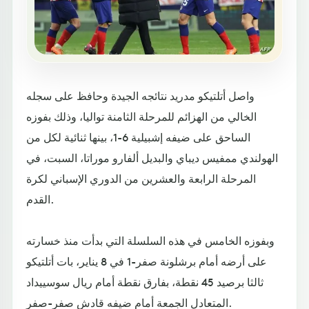
واصل أتلتيكو مدريد نتائجه الجيدة وحافظ على سجله
الخالي من الهزائم للمرحلة الثامنة تواليا، وذلك بفوزه
الساحق على ضيفه إشبيلية 6-1، بينها ثنائية لكل من
الهولندي ممفيس ديباي والبديل ألفارو موراتا، السبت، في
المرحلة الرابعة والعشرين من الدوري الإسباني لكرة
القدم.
وبفوزه الخامس في هذه السلسلة التي بدأت منذ خسارته
على أرضه أمام برشلونة صفر-1 في 8 يناير، بات أتلتيكو
ثالثا برصيد 45 نقطة، بفارق نقطة أمام ريال سوسييداد
المتعادل الجمعة أمام ضيفه قادش صفر-صفر.