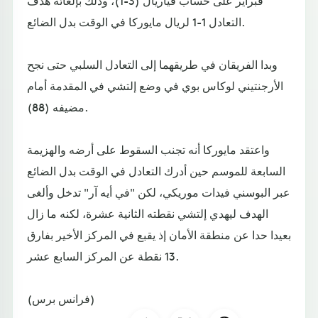
فبراير على حساب فياريال (3-1)، وذلك بإلغائه هدف
التعادل 1-1 لريال مايوركا في الوقت بدل الضائع.
وبدا الفريقان في طريقهما إلى التعادل السلبي حتى نجح
الأرجنتيني لوكاس بوي في وضع إلتشي في المقدمة أمام
مضيفه (88).
واعتقد مايوركا أنه تجنب السقوط على أرضه والهزيمة
السابعة للموسم حين أدرك التعادل في الوقت بدل الضائع
عبر البوسني فيدات موريكي، لكن "في أيه آر" تدخل وألغى
الهدف ليهدي إلتشي نقطته الثانية عشرة، لكنه ما زال
بعيدا حدا عن منطقة الأمان إذ يقبع في المركز الأخير بفارق
13 نقطة عن المركز السابع عشر.
(فرانس برس)