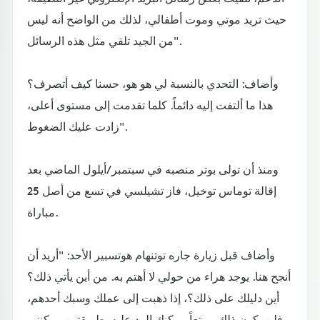
حيث تريد موتي وموت أطفالي، لذلك من الواضح أنه ليس
من الجيد تلقي مثل هذه الرسائل".
وأضاف: التحدي بالنسبة لي هو هو، حسنا كيف أتصرف؟
هذا ما ألتفت إليه دائماً. كلما تقدمت إلى مستوى أعلى،
زادت عليك الضغوط".
ومنذ أن تولى بوتر منصبه في سبتمبر/أيلول الماضي بعد
إقالة توماس توخيل، فاز تشيلسي في تسع من أصل 25
مباراة.
وأضاف قبل زيارة جاره توتنهام هوتسبير الأحد: "أريد أن
أنجح هنا. يوجد هراء من حولي لا أهتم به. من أين يأتي ذلك؟
أين دليلك على ذلك؟، إذا ذهبت إلى عملك وسبك أحدهم،
فلن يكون ذلك ممتعاً. يمكنك الرد عليه بطريقتين. يمكنني