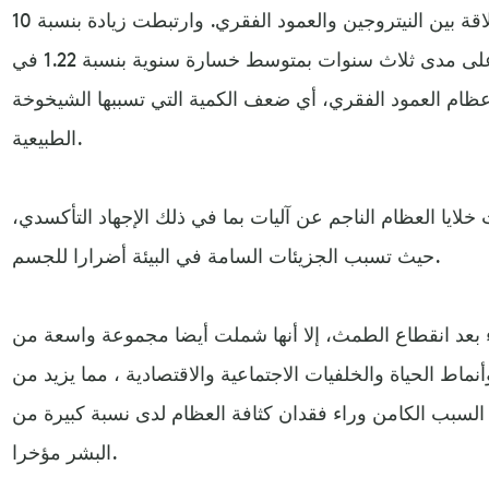
وسلطت الدراسة الضوء على العلاقة بين النيتروجين والعمود الفقري. وارتبطت زيادة بنسبة 10
في المئة من هذا النوع من التلوث على مدى ثلاث سنوات بمتوسط خسارة سنوية بنسبة 1.22 في
عظام العمود الفقري، أي ضعف الكمية التي تسببها الشيخوخة
الطبيعية.
خلايا العظام الناجم عن آليات بما في ذلك الإجهاد التأكسدي،
حيث تسبب الجزيئات السامة في البيئة أضرارا للجسم.
عد انقطاع الطمث، إلا أنها شملت أيضا مجموعة واسعة من
ماط الحياة والخلفيات الاجتماعية والاقتصادية ، مما يزيد من
السبب الكامن وراء فقدان كثافة العظام لدى نسبة كبيرة من
البشر مؤخرا.