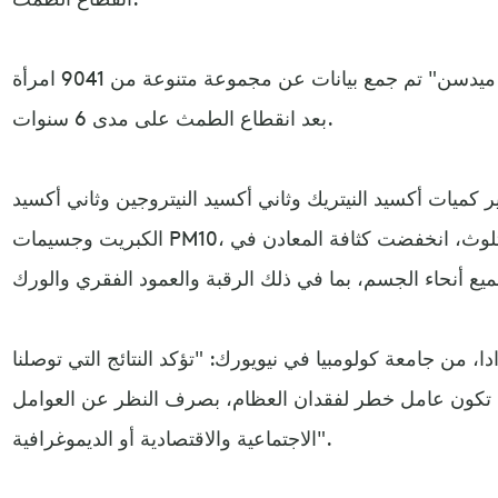
وفي دراسة نشرت في "كلينكل ميدسن" تم جمع بيانات عن مجموعة متنوعة من 9041 امرأة
بعد انقطاع الطمث على مدى 6 سنوات.
ر كميات أكسيد النيتريك وثاني أكسيد النيتروجين وثاني أكسيد
الكبريت وجسيمات PM10، وجد الباحثون أنه مع ارتفاع التلوث، انخفضت كثافة المعادن في
ا، من جامعة كولومبيا في نيويورك: "تؤكد النتائج التي توصلنا
ة قد تكون عامل خطر لفقدان العظام، بصرف النظر عن العوامل
الاجتماعية والاقتصادية أو الديموغرافية".