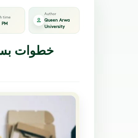
Author
sh time
Queen Arwa
1 PM
University