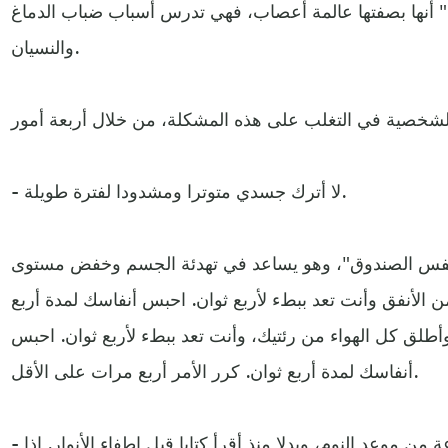
" أنها بصفتها عالمة أعصاب، فهي تدرس أسباب ضباب الدماغ
والنسيان.
- لا أترك جسدي متوترا ومشدودا لفترة طويلة.
تنفس الصندوق"، وهو يساعد في تهدئة الجسم وخفض مستوى
ن الأنفق وأنت تعد ببطء لأربع ثوان. احبس أنفاسك لمدة أربع
وأطلق كل الهواء من رئتيك، وأنت تعد ببطء لأربع ثوان. احبس
أنفاسك لمدة أربع ثوان. كرر الأمر أربع مرات على الأقل.
- لا أستخدم الشاشات أبدا قبل ساعة من موعد النوم، وبدلا منذ أقرأ كتابا قبل إطفاء الأنوار. إذا