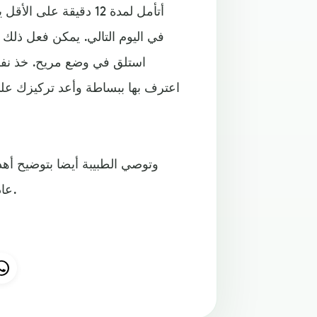
أتأمل لمدة 12 دقيقة 
في اليوم التالي. يمكن فعل ذلك
استلق في وضع مريح. خذ نفسا 
اعترف بها ببساطة وأعد تركيزك على
وتوصي الطبيبة أيضا بتوضيح أه
عاداتك. ومن خلال التكرار، سيبدأ دماغك وجسمك في الاستجابة.