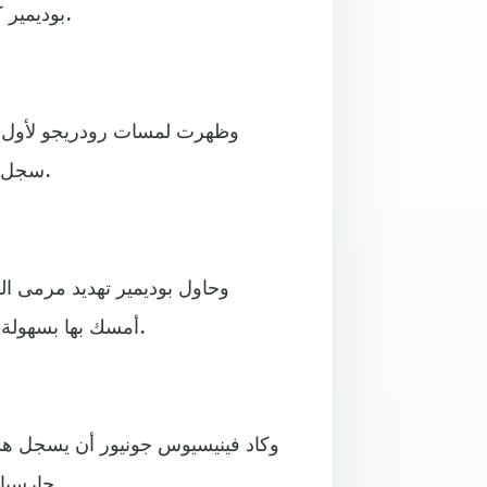
بوديمير كرة مرت بجانب القائم، وانتهى الشوط الأول بالتعادل السلبي.
وظهرت لمسات رودريجو لأول مر
سجل البرازيلي الهدف الأول لكن حكم المباراة ألغاه بداعي التسلل.
وحاول بوديمير تهديد مرمى ا
أمسك بها بسهولة، ثم سدد جوميز صاروخية من داخل المنطقة ارتطمت بالقائم.
وكاد فينيسيوس جونيور أن يسجل هدف
جارسيا وقطع الكرة لينفرد بالحارس الذي تألق في التصدي لتسديدته.