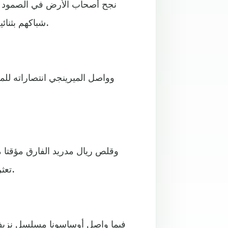
نجح أصحاب الأرض في الصمود أمام
شباكهم بثنائية فيدي فالفيردي وماركو أسينسيو في الدقيقتين (78 و90+2).
وواصل الميرينجي انتصاراته للمبا
تعثر الفريق الكتالوني أمام قادش على ملعب سبوتيفاي كامب نو.
فيما واصل أوساسونا مسلسل نزيف ال