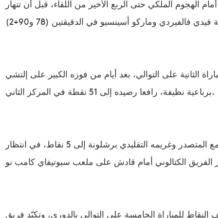
 الهجوم الملكي حتى الربع الأخير من اللقاء، قبل أن تنهار
راة الثانية على التوالي، بعد أيام من فوزه الكبير على إلتشي
برباعية نظيفة، رافعا رصيده إلى 51 نقطة في المركز الثاني.
وقلص ريال مدريد الفارق مؤقتا مع المتصدر وغريمه التقليدي برشلونة إلى 5 نقاط، في انتظار
نقاط للمباراة الخامسة على التوالي بالدوري، وتكبّد فريق