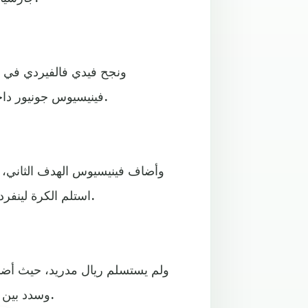
ونجح فيدي فالفيردي في 
فينيسيوس جونيور داخل منطقة الجزاء، وسدد مباشرة أسفل يسار الحارس هيريرا.
وأضاف فينيسيوس الهدف الثاني، 
استلم الكرة لينفرد بالحارس وسدد أسفل يمينه، لكن الحكم ألغاه بداعي التسلل.
ولم يستسلم ريال مدريد، حيث أضاف
وسدد بين قدمي هريرا، ثم انتهت المباراة بحصد الميرنجي 3 نقاط ثمينة.