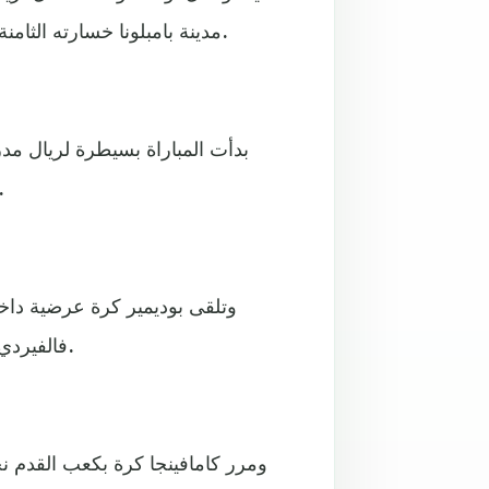
مدينة بامبلونا خسارته الثامنة هذا الموسم، وتجمد رصيده عند 30 نقطة في المركز العاشر.
بدأت المباراة بسيطرة لريال مد
وانفرد بالحارس هيريرا الذي تصدى ببر
وتلقى بوديمير كرة عرضية داخ
فالفيردي كرة قوية من خارج منطقة الجزاء، لكنها مرت أعلى المرمى.
ومرر كامافينجا كرة بكعب القدم ن