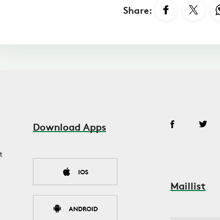
Share:
Download Apps
t
IOS
Maillist
ANDROID