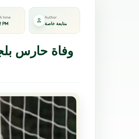
sh time
Author
متابعة خاصة
2 PM
وفاة حارس بلج