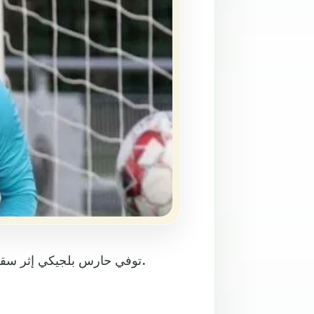
توفي حارس بلجيكي إثر سقوطه على أرض الملعب، بعد ثوانٍ من إنقاذ ركلة جزاء لفريقه.