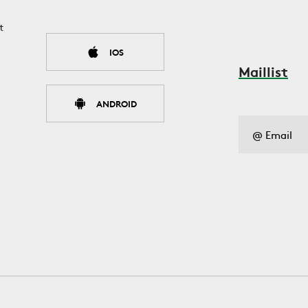
t
IOS
Maillist
ANDROID