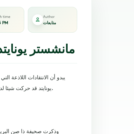
sh time
Author
متابعات
5 PM
مانشستر يونايتد
يبدو أن الانتقادات اللاذعة الت
يونايتد قد حركت شيئا لدى مسؤولي الشياطين الحمر، بعد أشهر قليلة من فسخ عقده.
وذكرت صحيفة ذا صن البريط