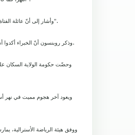
وأشار إلى أنّ عائلة الفتاة المنحدرة من بيرث "صُدمت جراء تلقيها نبأ الوفاة المؤلم جدا".
وذكر روبنسون أنّ الخبراء أكدوا أنه من النادر العثور على أسماك قرش في هذا الجزء من النهر.
وحضّت حكومة الولاية السكان عل