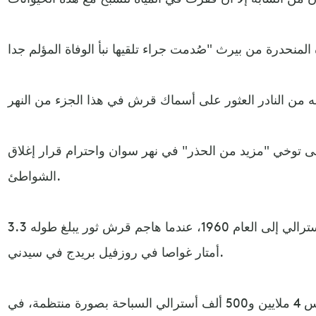
ى توخي "مزيد من الحذر" في نهر سوان واحترام قرار إغلاق
الشواطئ.
ويعود آخر هجوم مميت في نهر أسترالي إلى العام 1960، عندما هاجم قرش ثور يبلغ طوله 3.3
أمتار غواصا في روزفيل بريدج في سيدني.
ووفق هيئة الرياضة الأسترالية، يمارس 4 ملايين و500 ألف أسترالي السباحة بصورة منتظمة، في