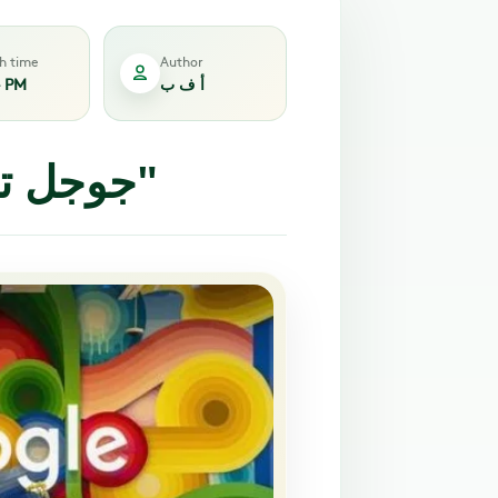
sh time
Author
أ ف ب
4 PM
جوجل تطلق روبوتها التحادثي "بارد"