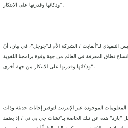
وذكائها وقدرتها على الابتكار".
س التنفيذي لـ"ألفابت"، الشركة الأم لـ"جوجل"، في بيان، أنّ
تساع نطاق المعرفة في العالم من جهة وقوة برامجنا اللغوية
وذكائها وقدرتها على الابتكار من جهة أخرى".
 المعلومات الموجودة عبر الإنترنت لتوفير إجابات حديثة وذات
ل "بارد" هذه عن تلك الخاصة بـ"تشات جي بي تي"، إذ يعتمد
ماته لا على الإنترنت. وسيكون "بارد" تالياً أشبه بمحرك بحث