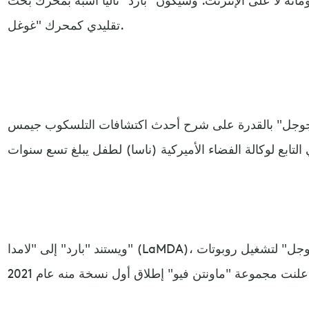
تقليدي كمحرك "غوغل.
ـ"جوجل" بالقدرة على شرح أحدث اكتشافات التلسكوب جيمس
ويستند "بارد" إلى "لامدا" (LaMDA)، وهو برنامج حاسوبي صمّمته "جوجل" لتشغيل روبوتات