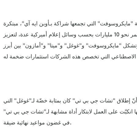
ة "مايكروسوفت" التي تجمعها شراكة بـأوبن ايه آي"، مبتكرة
"تشات جي بي تي"، أنّها ستستثمر نحو 10 مليارات بحسب وسائل إعلام أميركية عدة، لتعزيز
 وتشكل "مايكروسوفت" و"غوغل" و"ميتا" و"أمازون" بين أبرز
نّ إطلاق "تشات جي بي تي" كان بمثابة خضّة لـ"غوغل" التي
نها انكبّت على العمل لابتكار أداة مشابهة لـ"تشات جي بي تي"
في غضون مواعيد نهائية ضيقة.