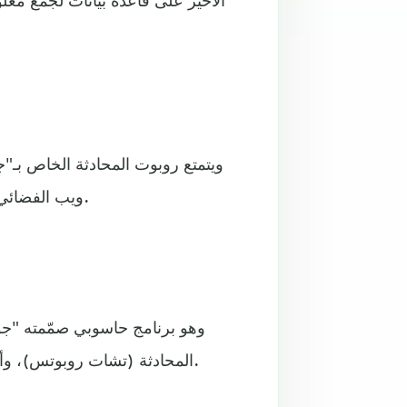
ويتمتع روبوت المحادثة الخاص ب
ويب الفضائي التابع لوكالة الفضاء الأميركية (ناسا) لطفل يبلغ تسع سنوات.
المحادثة (تشات روبوتس)، وأعلنت مجموعة "ماونتن فيو" إطلاق أول نسخة منه عام 2021.