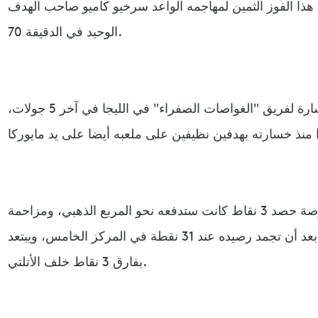
هذا الفوز الثمين لمهاجمه الواعد سرخيو كاميو صاحب الهدف
الوحيد في الدقيقة 70.
وبهذه النتيجة يتوقف مسلسل اللاخسارة لفريق "الغواصات الصفراء" في الليجا في آخر 5 جولات،
كما فقد فياريال بهذه الخسارة فرصة حصد 3 نقاط كانت ستدفعه نحو المربع الذهبي، ومزاحمة
أتلتيكو مدريد على المركز الرابع بعد أن تجمد رصيده عند 31 نقطة في المركز الخامس، ويبتعد
بفارق 3 نقاط خلف الأتلتي.