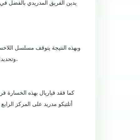
يدين الفريق المدريدي بالفضل في 
وتحديدا منذ خسارته بهدفين نظيفين على ملعبه أيضا على يد مايوركا.