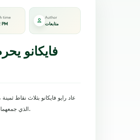
sh time
Author
متابعات
2 PM
فايكانو يحر
عاد رايو فايكانو بثلاث نقاط ثمين
الذي جمعهما الإثنين على ملعب (لا سيراميكا) في ختام الجولة الـ19 بالليجا.