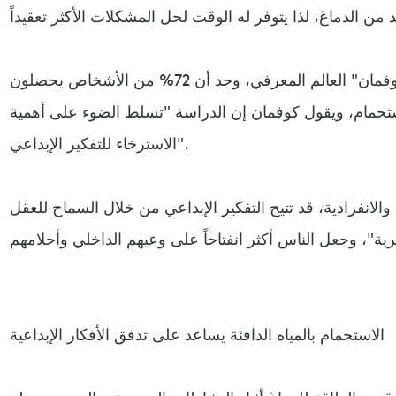
في دراسة قام بها "سكوت باري كوفمان" العالم المعرفي، وجد أن 72% من الأشخاص يحصلون
لاستحمام، ويقول كوفمان إن الدراسة "تسلط الضوء على أهمية
الاسترخاء للتفكير الإبداعي".
والانفرادية، قد تتيح التفكير الإبداعي من خلال السماح للعقل
الاستحمام بالمياه الدافئة يساعد على تدفق الأفكار الإبداعية