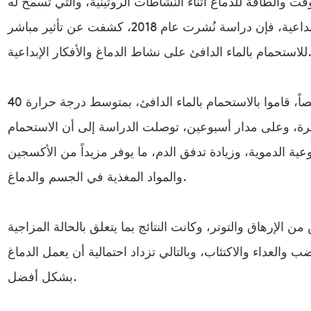
قت والطاقة للدماغ أثناء النشاطات الروتينية، والتي تسمح له
بالتركيز على إنتاج الأفكار الإبداعية، فإن دراسة نُشرت عام 2018، كشفت عن تأثير مباشر
مام بالماء الدافئ على نشاط الدماغ والأفكار الإبداعية.
تمت الدراسة بمشاركة 38 شخصاً، قاموا بالاستحمام بالماء الدافئ، بمتوسط درجة حرارة 40
ئق في كل مرة، وعلى مدار أسبوعين، توصلت الدراسة إلى أن الاستحمام
عية الدموية، وزيادة تدفق الدم، ما يوفر مزيداً من الأكسجين
والمواد المغذية في الجسم والدماغ.
من الإرهاق والتوتر، وكانت النتائج بما يتعلق بالحالة المزاجية
والعداء والاكتئاب، وبالتالي تزداد احتمالية أن يعمل الدماغ
بشكل أفضل.