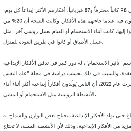
في دراسة أجريت عام 2019، سجل 98 كاتباً محترفاً و87 فيزيائياً، أفكارهم الأكثر إبداعاً كل يوم،
بالإضافة إلى ما كانوا يفعلونه ويفكرون فيه عندما جاءتهم هذه الأفكار. وكانت النتيجة أن 20% من
وا إليها، كانت أثناء الاستحمام أو القيام بعمل روتيني آخر، مثل
غسل الأطباق أو كانوا في طريق العودة للمنزل.
سم "تأثير الاستحمام"، له دور كبير في تدفق الأفكار الإبداعية
معقدة، والسبب في ذلك بحسب دراسة في مجلة "علم النفس
الجماليات والإبداع والفنون" نُشرت عام 2022، أن الناس يُولّدون أفكاراً إبداعية أكثر أثناء أداء
الأنشطة الروتينية مثل الاستحمام أو المشي.
حتى يولد الأفكار الإبداعية، يحتاج بعض التوازن والسماح له
 مزيد من الأفكار الإبداعية، وذلك لأن الأنشطة المملة، لا تحتاج