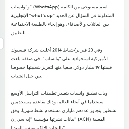
و"واتساب" (WhatsApp) اسم مستوحى من الكلمة
الإنجليزية "what’s up" المتداولة في السؤال عن الجديد
بين العائلات والأصدقاء، وهو إيحاء بالطبيعة الاجتماعية
للتطبيق.
وفي 20 فبراير/شباط 2014 أعلنت شركة فيسبوك
الأميركية استحواذها على "واتساب"، في صفقة بلغت
قيمتها 19 مليار دولار، سعيا منها لتعزيز شعبيتها خصوصا
بين جيل الشباب.
وبات تطبيق واتساب يتصدر تطبيقات التراسل الأوسع
استخداما في أنحاء العالم، وذلك بقاعدة مستخدمين
نشطين يتجاوز عددهم ملياري مستخدم نشط شهريا، وفق
بيانات نشرتها مؤسسة "إيه سي إن" (ACN) المعنية
بالتجارة الإلكترونية و"الميديا".