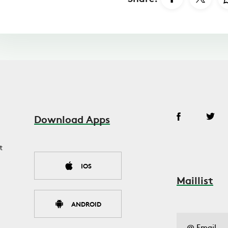
Download Apps
t
IOS
Maillist
ANDROID