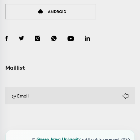
ANDROID
Maillist
©
Queen Arwa University
- All rights reserved 2026