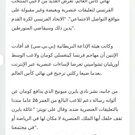
نهائي كأس العالم، تعرض العديد من لاعبي المنتخب
الفرنسي لتعليقات عنصرية وبغيضة وغير مقبولة على
مواقع التواصل الاجتماعي". "الاتحاد الفرنسي لكرة القدم
يدين ذلك وسيقاضي المتورطين".
وكانت هيئة الإذاعة البريطانية (بي.بي.سي) قد أفادت
الإثنين أن مهاجم فرنسا كينغسلي كومان ولاعب الوسط
أوريليان تشواميني تعرضا لإساءات عنصرية عبر الإنترنت
بعدما ضيعا ركلتي ترجيح في نهائي كأس العالم.
من جانبه، نشر نادي بايرن ميونيخ الذي يدافع كومان عن
ألوانه رسالة دعم للاعب البالغ من العمر 26 عاما منددا
بالتعليقات العنصرية ضده. وقال على تويتر: "عائلة بايرن
تقف خلفك أيها الملك. العنصرية لا مكان لها في الرياضة أو
في مجتمعنا".