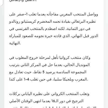
وواصل المنتخب المغربي مفاجآته بعدما تغلب 1-صفر على
نظيره البرتغالي بقيادة نجمه المخضرم كريستيانو رونالدو
في دور الثمانية، لكنه اصطدم بالمنتخب الفرنسي في
الدور قبل النهائي، الذي قادته خبرة نجومه للصعود للمباراة
النهائية.
وكان منتخب كرواتيا تأهل لمرحلة خروج المغلوب في
المونديال الحالي، بعدما حل في المركز الثاني بترتيب
المجموعة السادسة برصيد 5 نقاط، حيث تعادل مع
المغرب وبلجيكا سلبيا، في حين تغلب 4-1 على كندا.
وتغلب المنتخب الكرواتي على نظيره الياباني بركلات
الترجيح في دور الـ16 بعدما انتهى الوقتان الأصلي
والإضافي لمباراتهما بالتعادل 1-1، ليقصي بعد ذلك المنتخب