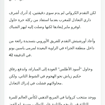
لكن التقدم الكرواتي لم يدم سوى دقيقتين، إذ أدرك أشرف
داري التعادل للمغرب بعدما استفاد من ركلة حرة حاول
لوفرو ماير إبعادها لكنها وصلت إليه ليهز الشباك.
وأعاد أورشيتش التقدم للفريق الأوروبي بتسديدة رائعة من
داخل منطقة الجزاء في الزاوية البعيدة لمرمى ياسين بونو
في الدقيقة 42.
وحاول "أسود الأطلس" العودة إلى المباراة، واندفع رفاق
حكيم زياش نحو الهجوم في الشوط الثاني، ولكن
محاولاتهم فشلت في إدراك التعادل.
ووجد منتخب كرواتيا في المربع الذهبي لكأس العالم للمرة
الثالثة في تاريخه والثانية على التوالي، وسبق له الفوز