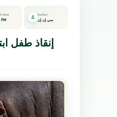
sh time
Author
سي إن إن
4 PM
إنقاذ طفل ا