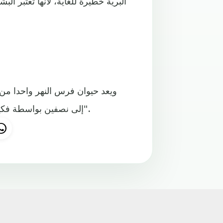
البرية خطيرة للغاية، لأنها تعتبر ا
ويعد حيوان فرس النهر واحدا من
إلى نصفين بواسطة فكيها القويين للغاية، وفقا لما ذكرته شبكة "ناشيونال جيوغرافيك".