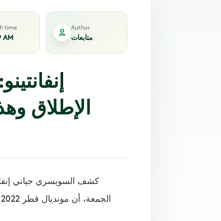
sh time
Author
متابعات
9 AM
إنفانتين
كشف السويسري جياني إنفانتي
ا