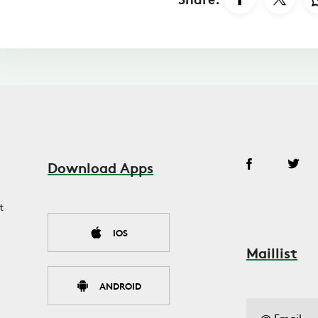
Download Apps
t
IOS
Maillist
ANDROID