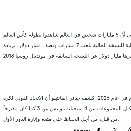
وأشار جياني إنفانتينو في حديثه إلى أنّ 5 مليارات شخص في العالم شاهدوا بطولة كأس العالم
في قطر، وأكد أن الإيرادات المالية للنسخة الحالية بلغت 7 مليارات ونصف مليار دولار، بزيادة
وعن بطولة كأس العالم التي ستقام في عام 2026، كشف جياني إنفانتينو أن الاتحاد الدولي لكرة
القدم "فيفا" يريد الحفاظ على تشكيل المجموعات من 4 منتخبات، وليس من 3 كما كان مقترحاً
من قبل، من أجل الحفاظ على متعة وإثارة الدور الأول.
Share: