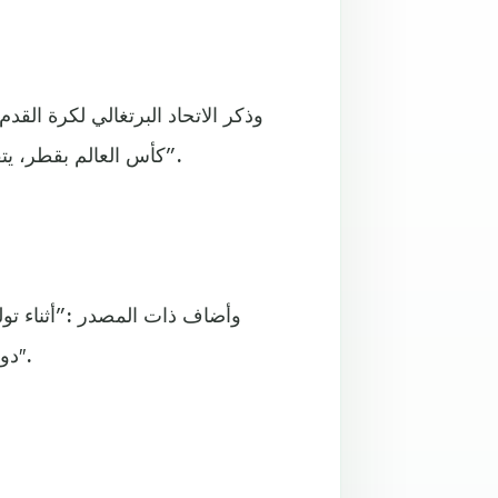
وذكر الاتحاد البرتغالي لكرة القدم
كأس العالم بقطر، يتفهم الاتحاد وفرناندو سانتوس أن الوقت حان لبدء دورة جديدة”.
وأضاف ذات المصدر :”أثناء تول
دوليتين : يورو 2016، التي لا تنسى، ودوري أمم أوروبا في 2019″.