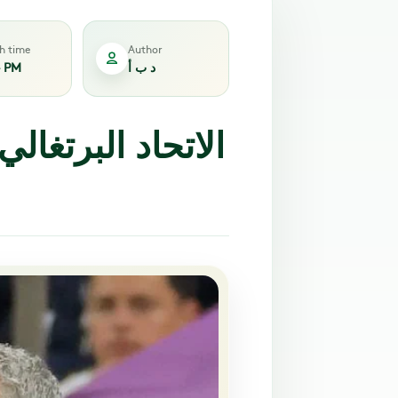
sh time
Author
د ب أ
4 PM
الاتحاد البرتغال