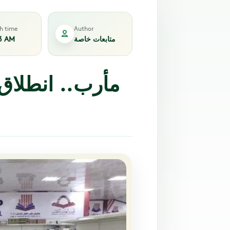
sh time
Author
متابعات خاصة
3 AM
مأرب.. انطلاق