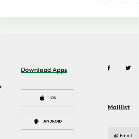
Download Apps
t
IOS
Maillist
ANDROID