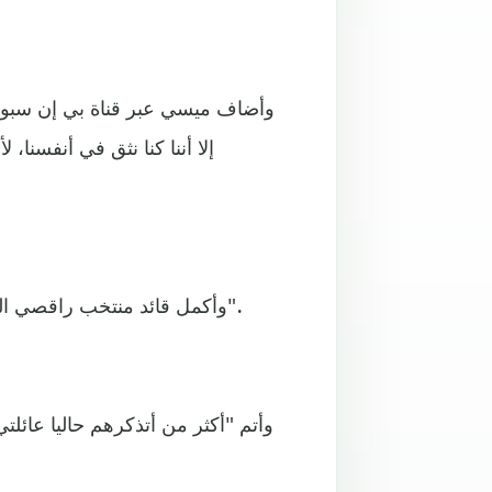
وأضاف ميسي عبر قناة بي إن سبورت
إلا أننا كنا نثق في أنفسنا،
وأكمل قائد منتخب راقصي التانجو تصريحاته "الأرجنتين في النهائي، لنحتفل بهذه اللحظات".
وأتم "أكثر من أتذكرهم حاليا عائل