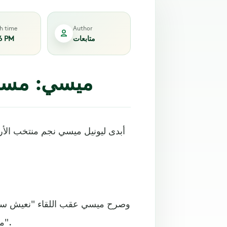
sh time
Author
متابعات
6 PM
ميسي: مسيرت
وصرح ميسي عقب اللقاء "نعيش سعا
مسيرتنا بهذه البطولة لا يصدق، وحققنا ما نتمناه بالتأهل للنهائي".