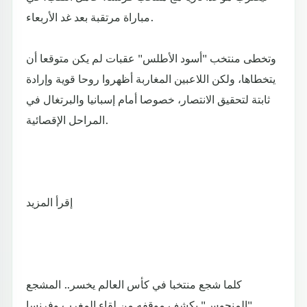
مباراة مرتقبة بعد غد الأربعاء.
وتخطى منتخب "أسود الأطلس" عقبات لم يكن متوقعا أن
يتخطاها، ولكن اللاعبين المغاربة أظهروا روحا قوية وإرادة
ثابتة لتحقيق الانتصار، خصوصا أمام إسبانيا والبرتغال في
المراحل الإقصائية.
إقرأ المزيد
كلما شجع منتخبا في كأس العالم يخسر.. المشجع
"المنحوس" يكشف موقفه من لقاء المغرب وفرنسا