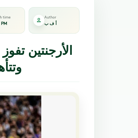
sh time
Author
أ ف ب
2 PM
الأرجنتين تفوز
وتتأ