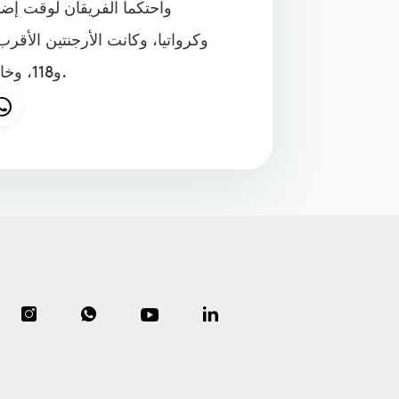
واحتكما الفريقان لوقت إضا
و118، وخاصة إينزو مارتينيز الذي سدد في القائم الأيمن للحارس نوبرت.