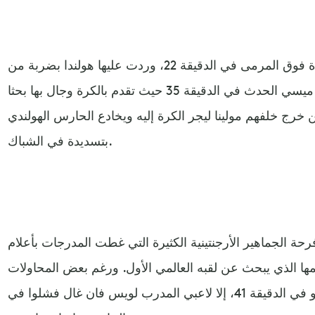
فبعد لقطة فردية ختمها بتسديدة فوق المرمى في الدقيقة 22، وردت عليها هولندا بضربة من
بيرغوين إثر تبادل مع دوباي، صنع ميسي الحدث في الدقيقة 35 حيث تقدم بالكرة وجال بها بحثا
 خرج خلفهم مولينا ليجر الكرة إليه ويخادع الحارس الهولندي
بتسديدة في الشباك.
 الجماهير الأرجنتينية الكثيرة التي غطت المدرجات بأعلام
ها الذي يبحث عن لقبه العالمي الأول. ورغم بعض المحاولات
المتواضعة مثل فرصة الشاب غابكو في الدقيقة 41، إلا لاعبي المدرب لويس فان غال فشلوا في