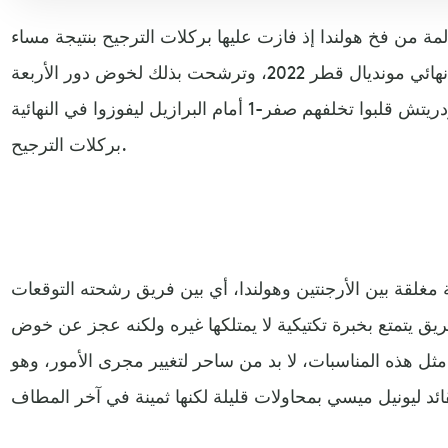
ة من فخ هولندا إذ فازت عليها بركلات الترجيح بنتيجة مساء
الجمعة على ملعب لوسيل في ربع نهائي مونديال قطر 2022، وترشحت بذلك لخوض دور الأربعة
أمام كرواتيا. وكان زملاء لوكا مودريتش قلبوا تخلفهم صفر-1 أمام البرازيل ليفوزوا في النهائية
بركلات الترجيح.
 مغلقة بين الأرجنتين وهولندا، أي بين فريق رشحته التوقعات
يق يتمتع بخبرة تكتيكية لا يمتلكها غيره ولكنه عجز عن خوض
مثل هذه المناسبات، لا بد من ساحر لتغيير مجرى الأمور، وهو