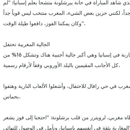
 غوميز (27 عاماً) الذي شاهد المباراة في حانة ببرشلونة متشحاً بعلم إسبانيا: "لم
 جداً، لكنني حزين بعض الشيء، المغرب منتخب ليس قوياً جداً
وكان يمكننا الفوز، دافعوا طيلة الوقت".
الجالية المغربية تحتفل
وكانت الأمسية مختلفة تماماً للمغاربة في إسبانيا وهي أكبر جالية أجنبية هناك وتشكل 16% من
كل الأجانب المقيمين بالبلد الأوروبي وفقاً لأرقام رسمية.
رب في حي رافال للاحتفال، وأشعلوا الألعاب النارية وهتفوا
بحماس.
ماً)، وهو طاه مغربي، لرويترز من قلب برشلونة: "احتجنا إلى فوز يشعر
وصول للنهائي".