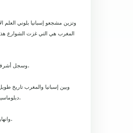
وتزين مشجعو إسبانيا بلوني العلم ال
وسجل أشرف حكيمي، المولود في مدريد، ركلة الترجيح الحاسمة للمغرب.
وبين إسبانيا والمغرب تاريخ طوي
دبلوماسية غير مستقرة في العقود الماضية بسبب مشاكل الهجرة غالباً.
وانهار مشجعو إسبانيا لرؤية خروج منتخبهم مبكراً من نهائيات قطر.