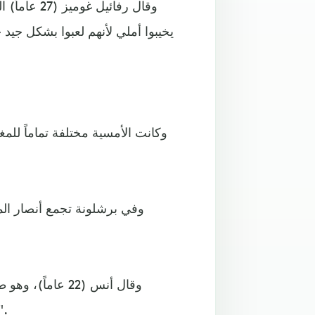
وقال رفائيل
يخيبوا أملي لأنهم لعبوا بشكل جيد
وفي برشلونة تجمع أنصار المغ
وقال أنس (22 عا
المغاربة بثقة في أنفسهم بإسبانيا، ونأمل في ال