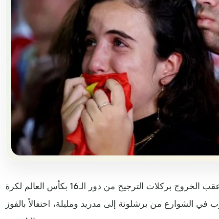
انهمرت دموع مشجعي إسبانيا عقب الخروج بركلات الترجيح من دور الـ16 بكأس العالم لكرة
ب في الشوارع من برشلونة إلى مدريد ومليلة، احتفالاً بالفوز