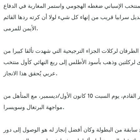
منتخب الإسباني ضغطه الهجومي واستمر المغاربة في الدفاع
لبديل سرابيا قريب من إنهاء كل شيء لولا أن كرته ردها القائم
الأيمن للمرمى.
الطرفان لركلات الجزاء الترجيحية التي شهدت تألقا كبيرا من
 لركلتين وذهب بأسود الأطلس إلى ربع النهائي كأول منتخب
عربي يُحقق هذا الانجاز.
ويلتقي منتخب المغرب في الدور القادم، يوم السبت 10 كانون الأول/ديسمبر، مع المتأهل من
مواجهة البرتغال وسويسرا.
 المغرب شارك في 5 نسخ سابقة من البطولة وكان أفضل إنجاز له هو الوصول إلى دور