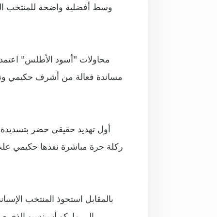
وسط أفضلية واضحة للمنتخب الم
محاولات "أسود الأطلس" اعتم
مساندة فعالة من أشرف حكيمي ونص
أول تهديد حقيقي حضر بتسديدة 
ركلة حرة مباشرة نفذها حكيمي علت ا
بالمقابل استحوذ المنتخب الإسب
إلى ماركو أسينسيو الذي صوب من زاوية صعبة وهز الشباك الخارجية لمرمى ياسين بونو.