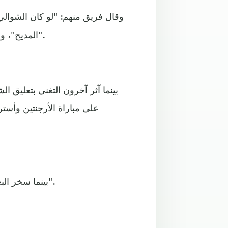
وقال فريق منهم: "لو كان الشوالي 
المديح"، وإنه "من الطبيعي أن يميل المعلق نحو الفريق الأكثر جماهيرية".
بينما آثر آخرون التغني بتعليق 
على مباراة الأرجنتين وأست
بينما سخر البعض ممن يعتبرون "مدح ميسي وإعطاءه حقه أمرا غير حيادي".