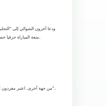
ودعا آخرون الشوالي إلى "التحلي ب
متعة المباراة حرفيا خصوصا إذا كان المتابع واعيا كرويا"، على حد تعبير أحد المغردين.
من جهة أخرى، اعتبر مغردون أن موضوع المعلق عصام الشوالي "أثار ضجة أكبر مما يحتمل".