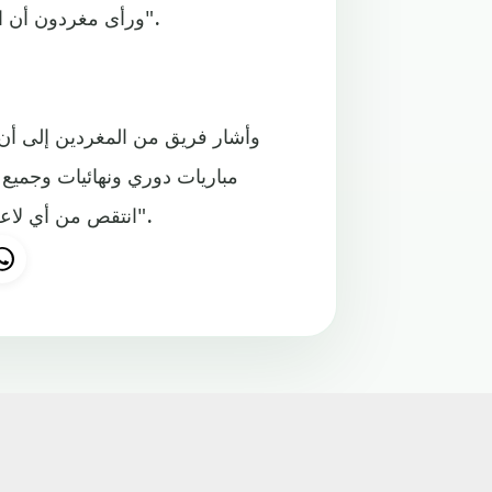
ورأى مغردون أن الشوالي "هو أفضل من يعلق ويعطي النجوم حقهم من المدح".
مباريات دوري ونهائيات وجميع ا
انتقص من أي لاعب، بل وصف ما يقدمه ميسي، اللاعب الذي لن يكرره التاريخ".