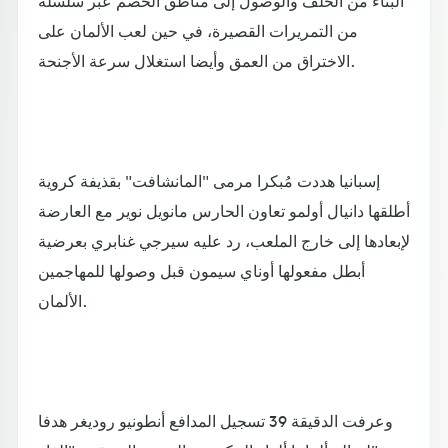
البناء من الخلف والوصول إلى مناطق الخصم عبر سلسلة
من التمريرات القصيرة، في حين لعب الألمان على
الاختراق من العمق وأيضا استغلال سرعة الأجنحة.
إسبانيا هددت مُبكرا مرمى "المانشافت" بقذيفة كروية
أطلقها دانيال أولمو تعاون الحارس مانويل نوير مع العارضة
لإبعادها إلى خارج الملعب، رد عليه سيرجي غنابري بعرضية
أبطل مفعولها أوناي سيمون قبل وصولها للمهاجمين
الألمان.
وعرفت الدقيقة 39 تسجيل المدافع أنطونيو روديغر هدفا