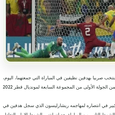
تخب صربيا بهدفين نظيفين في المباراة التي جمعتهما، اليوم،
كبير في انتصاره لمهاجمه ريشارليسون الذي سجل هدفين في
الدقيقة 74 من زمن الشوط الثاني من المباراة بعد ان انتهى الشوط الاول بالتعادل