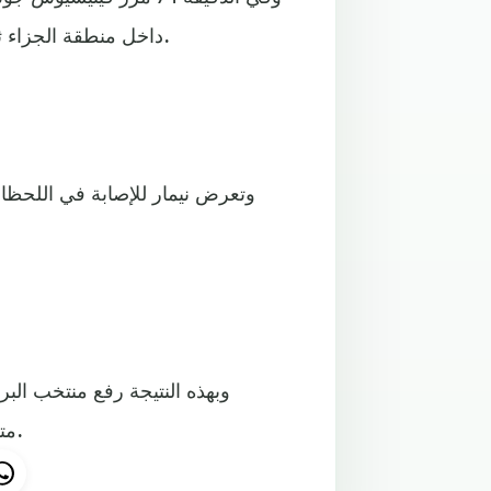
داخل منطقة الجزاء ثم سدد كرة خلفية مزدوجة رائعة سكنت أسفل يمين المرمى.
وتعرض نيمار للإصابة في اللحظات
متساويا مع سويسرا التي تفوقت على الكاميرون بهدف دون رد.