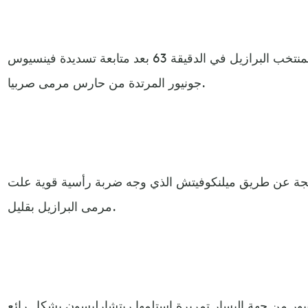
وسجل ريتشارلسون الهدف الأول لمنتخب البرازيل في الدقيقة 63 بعد متابعة تسديدة فينسيوس
جونيور المرتدة من حارس مرمى صربيا.
تيجة عن طريق ميلنكوفيتش الذي وجه ضربة رأسية قوية علت
مرمى البرازيل بقليل.
نيسيوس جونيور من جهة اليسار تمريرة استلمها ريتشارليسون بشكل رائع