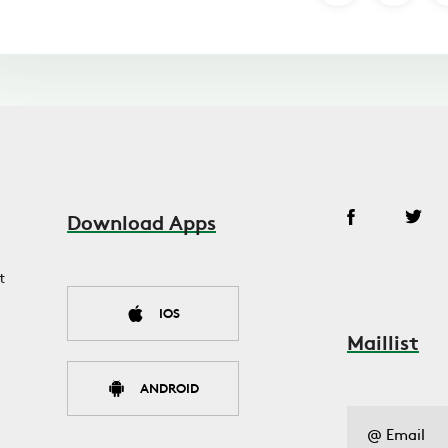
Download Apps
t
IOS
Maillist
ANDROID