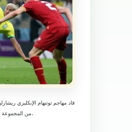
قاد مهاجم توتنهام الإنكليزي ريشارل
من المجموعة السابعة لمونديال قطر 2022 بتسجيله ثنائية في الشوط الثاني.