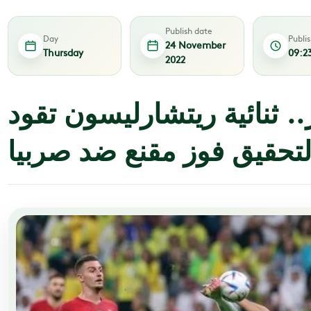
Publish date
Day
Publi
24 November
Thursday
09:2
2022
. ثنائية ريتشارليسون تقود
 لتحقيق فوز مقنع ضد صربيا