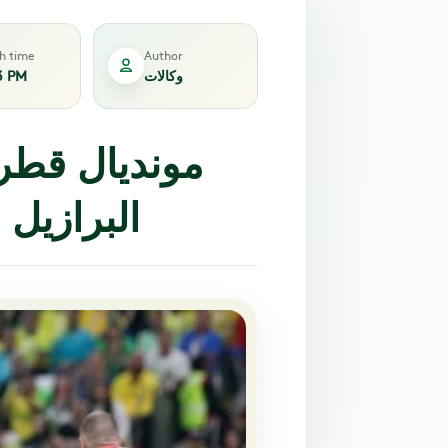
sh time
Author
وكالات
3 PM
مونديال قطر.
البرازيل